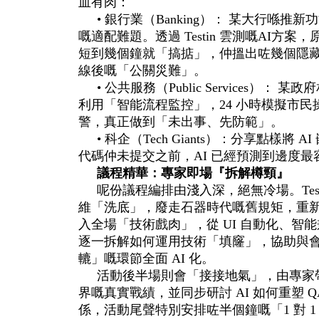
血有肉：
• 銀行業（Banking）： 某大行喺
嘅適配難題。透過 Testin 雲測嘅AI方
短到幾個鐘就「搞掂」，仲搵出咗幾個隱藏極
線後嘅「公關災難」。
• 公共服務（Public Services）： 
利用「智能流程監控」，24 小時模擬市
警，真正做到「未出事、先防範」。
• 科企（Tech Giants）：分享點樣將 
代碼仲未提交之前，AI 已經預測到邊度最
議程精華：專家即場『拆解樽頸』
呢份議程編排由淺入深，絕無冷場。Tes
維「洗底」，廢走石器時代嘅舊規矩，重新確
入全場「技術戲肉」，從 UI 自動化、智
逐一拆解如何運用技術「填窿」，協助與
轆」嘅環節全面 AI 化。
活動後半場則會「接接地氣」，由專家
界嘅真實戰績，並同步研討 AI 如何重塑 
係，活動尾聲特別安排咗半個鐘嘅「1 對 