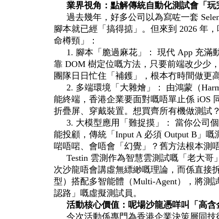
業界視角：點解傳統自動化測試會「玩
過去幾年，好多公司以為寫咗一套 Seleniu
腳本就已經「搞得掂」。但來到 2026 
命樽頸」：
1. 腳本「脆過麻花」： 現代 App 
靠 DOM 樹定位嘅方法，只要前端改少少
團隊日日忙住「補鑊」，根本冇時間做更
2. 多端環境「大雜燴」： 由鴻蒙（Har
能終端，香港企業要面對嘅唔單止係 iOS 同 
折疊屏、穿戴裝置。想買齊所有機做測試
3. 大模型應用「難捉摸」： 當你公司個 
能投顧，傳統「Input A 必須 Output 
啱唔啱、會唔會「幻覺」？舊方法根本測
Testin 雲測作為智慧雲測試嘅「老
次沙龍唔會講虛無縹緲嘅理論，而係直接拆
型）搭配多智能體（Multi-Agent），
認路」嘅虛擬測試員。
活動核心價值：呢場沙龍憑咩叫「高含
今次活動係專門為香港企業決策層同技術