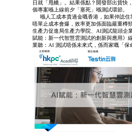
日就「甩轆」。結果係點？開發部出貨快
個專案喺上線前夕「塞死」喺測試環節。
喺人工成本貴過金嘅香港，如果仲諗住靠
唔單止成本會爆，效率更加係面臨嚴重樽頸。2
生產力促進局生產力學院、AI測試龍頭企業Te
賦能：新一代智慧雲測試的創新與應用》
業聽：AI 測試唔係未來式，係而家嘅「保