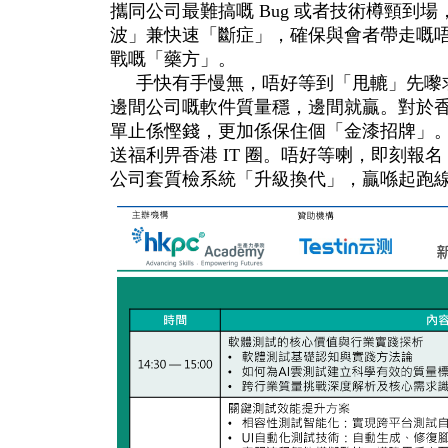
攜同公司最難搞嘅 Bug 或者技術樽頸到
波」兼快速「斷症」，確保與會者帶走嘅
戰嘅「藥方」。
手快有手慢無，唔好等到「甩轆」先嚟求
邊間公司嘅軟件質量穩，邊間就贏。對於
單止係慳錢，更加係保住個「金漆招牌」
送福利畀香港 IT 圈。唔好等喇，即刻報名
公司套質檢系統「升級換代」，贏喺起跑