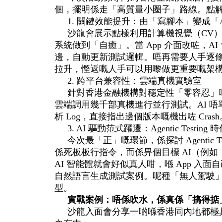
個，擺明係走「高質量小圈子」路線。點
1. 關鍵效能提升：由「寫腳本」變成「A
沙龍會展示點樣利用計算機視覺（CV
系統做到「自癒」。當 App 介面改咗，A
邊，自動更新測試邏輯。唔再需要人手逐條 S
拉升，慳返嘅人手可以用嚟做更重要嘅架
2. 跨平台兼容性：雲端真機實驗室
針對香港金融機構對穩定性「零容忍」嘅要
雲端調用幾千部真機進行並行測試。AI 
析 Log，直接指出邊個版本嘅機出咗 Crash
3. AI 驅動范式躍遷：Agentic Testing 
今次最「正」嘅環節，係探討 Agentic 
係死板板行指令，而係畀個目標 AI（例
AI 智能體就會好似真人咁，喺 App 入
自然語言生成測試案例。呢種「無人駕駛
型。
實戰案例：唔係吹水，係真係「搞得掂
沙龍入面會分享一啲喺香港同內地都極