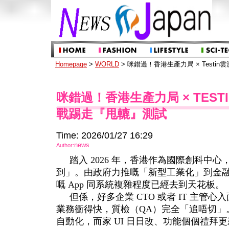
Homepage
>
WORLD
> 咪錯過！香港生產力局 × Test
咪錯過！香港生產力局 × TES
戰踢走『甩轆』測試
Time: 2026/01/27 16:29
news
Author:
踏入 2026 年，香港作為國際創科中
到」。由政府力推嘅「新型工業化」到金融業
嘅 App 同系統複雜程度已經去到天花板。
但係，好多企業 CTO 或者 IT 主管
業務衝得快，質檢（QA）完全「追唔切」。以
自動化，而家 UI 日日改、功能個個禮拜更新，